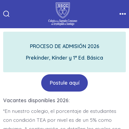
Saltar
al
Alternar
Me
contenido
la
búsqueda
PROCESO DE ADMISIÓN 2026
Prekínder, Kínder y 1° Ed. Básica
Postule aquí
Vacantes disponibles 2026:
*En nuestro colegio, el porcentaje de estudiantes
con condición TEA por nivel es de un 5% como
máximo. A continuación, se detallan los niveles con