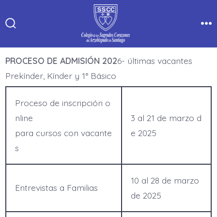
Saltar
al
Alternar
Me
contenido
la
búsqueda
PROCESO DE ADMISIÓN 202
6- últimas vacantes
Prekínder, Kínder y 1° Básico
Proceso de inscripción o
nline
3 al 21 de marzo d
para cursos con vacante
e 2025
s
10 al 28 de marzo
Entrevistas a Familias
de 2025