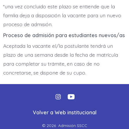
*una vez concluido este plazo se entiende que la
familia deja a disposición la vacante para un nuevo
proceso de admisión.
Proceso de admisión para estudiantes nuevos/as
Aceptada la vacante el/la postulante tendrá un
plazo de una semana desde la fecha de matrícula
para completar su trámite, en caso de no
concretarse, se dispone de su cupo.
Abrir
Abrir
Instagram
YouTube
Volver a Web institucional
en
en
© 2026
Admisión SSCC
una
una