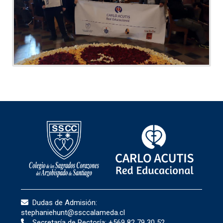
Dudas de Admisión:
stephaniehunt@ssccalameda.cl
Secretaría de Rectoría:
+569 82 79 30 52