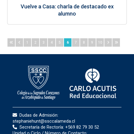
Vuelve a Casa: charla de destacado ex
alumno
1
2
3
4
5
6
7
8
9
10
Dudas de Admisión:
stephaniehunt@ssccalameda.cl
Secretaría de Rectoría:
+569 82 79 30 52
Unidad o Ciclo / Número de Contacto: