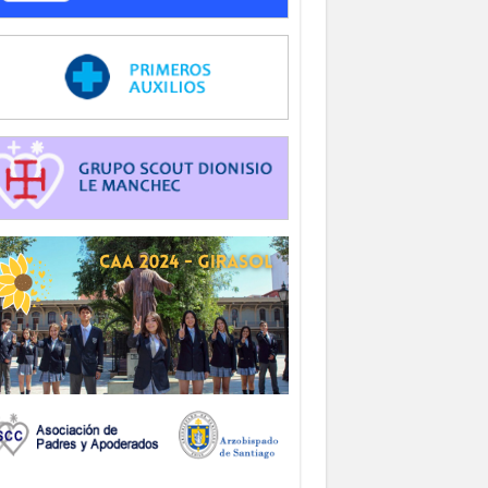
-
-
-