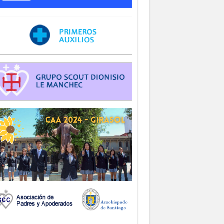
-
-
-