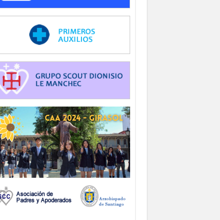
-
-
-