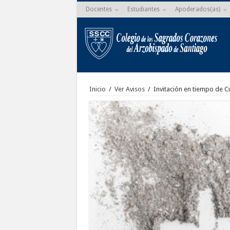
Docentes
Estudiantes
Apoderados(as)
Inicio
/
Ver Avisos
/
Invitación en tiempo de 