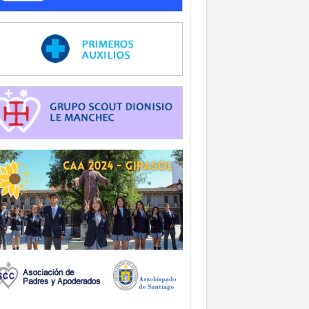
-
-
-