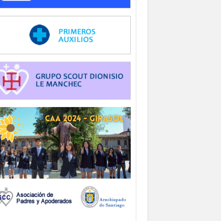
-
-
-