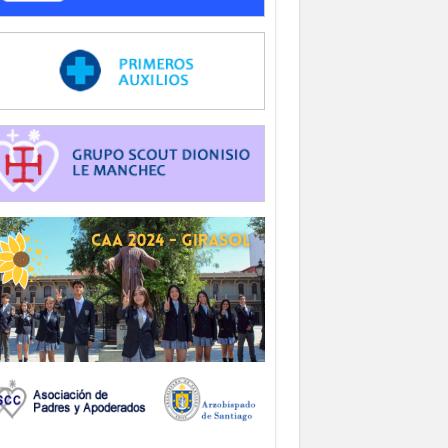
-
-
-