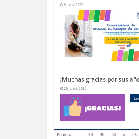
9 julio, 2020
¡Muchas gracias por sus año
26 junio, 2020
Lee
Primero
...
30
40
50
«
58