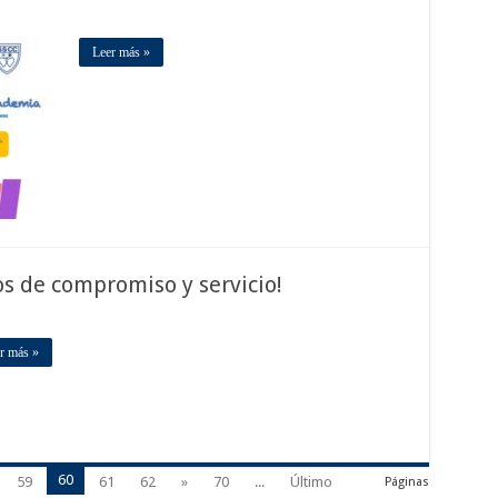
Leer más »
s de compromiso y servicio!
r más »
60
59
61
62
»
70
...
Último
Páginas