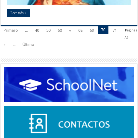
Leer más »
70
Primero
...
40
50
60
«
68
69
71
Páginas
72
»
...
Último