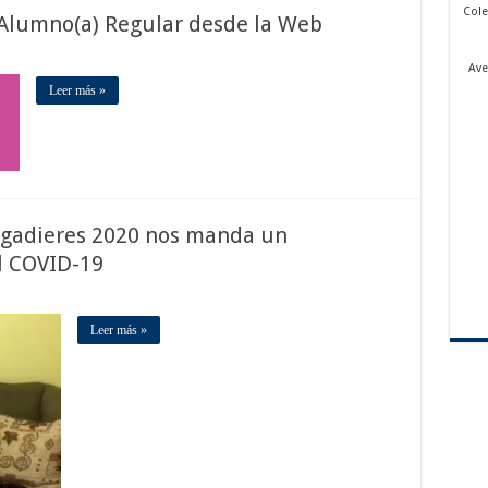
Cole
 Alumno(a) Regular desde la Web
Ave
Leer más »
igadieres 2020 nos manda un
l COVID-19
Leer más »