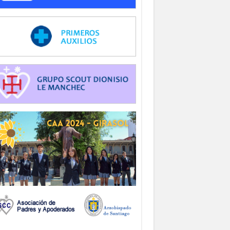
-
-
-